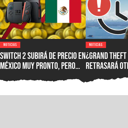
NOTICIAS
NOTICIAS
Switch 2 subirá de precio en
¿Grand Theft 
México muy pronto, pero
retrasará ot
aún puedes conseguirlo así
debutará has
de barato, con un juego
Dueños de Ro
incluido y meses sin
hablan del te
intereses
respuesta qu
fanáticos es