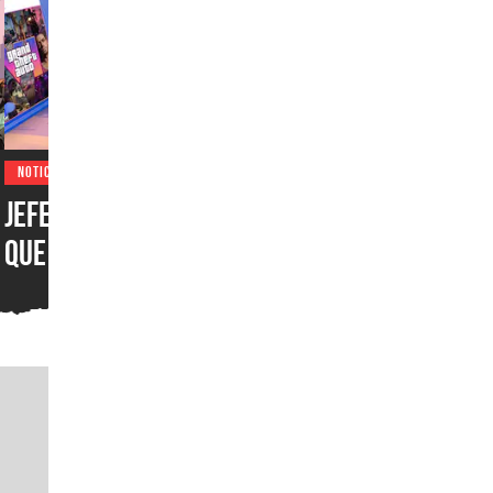
NOTICIAS
Jefe de Take-Two asegura
que el estreno de GTA VI en
formato digital es lo
mejor, pues los discos “no
tienen mucho sentido para
el consumidor”