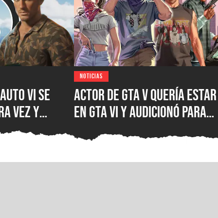
NOTICIAS
Auto VI se
Actor de GTA V quería estar
ra vez y
en GTA VI y audicionó para
ta 2027?
más de 60 papeles, pero se
ckstar Games
llevó una decepción por
ma y dan la
parte de Rockstar Games
e los
peraban