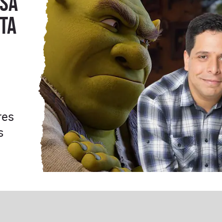
nsa
ta
res
s