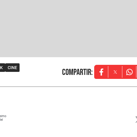
EK
CINE
Compartir
:
Opens in new w
Opens in
Ope
ísimo
del