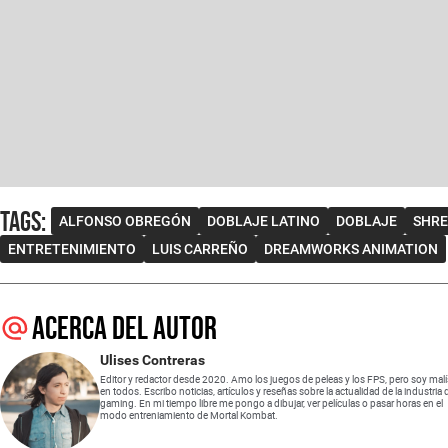
Tags
:
ALFONSO OBREGÓN
DOBLAJE LATINO
DOBLAJE
SHR
ENTRETENIMIENTO
LUIS CARREÑO
DREAMWORKS ANIMATION
Acerca del autor
Ulises Contreras
Editor y redactor desde 2020. Amo los juegos de peleas y los FPS, pero soy mal
en todos. Escribo noticias, artículos y reseñas sobre la actualidad de la industria 
gaming. En mi tiempo libre me pongo a dibujar, ver películas o pasar horas en el
modo entreniamiento de Mortal Kombat.