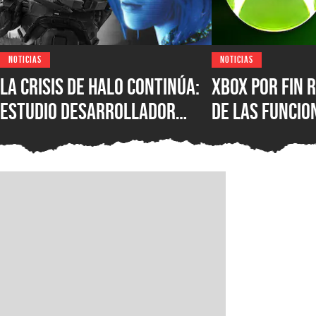
NOTICIAS
NOTICIAS
La crisis de Halo continúa:
XBOX por fin r
estudio desarrollador
de las funcio
sufre despidos tras el
populares de 
fallido lanzamiento
que los jugad
multiplataforma de
pedido duran
Campaign Evolved