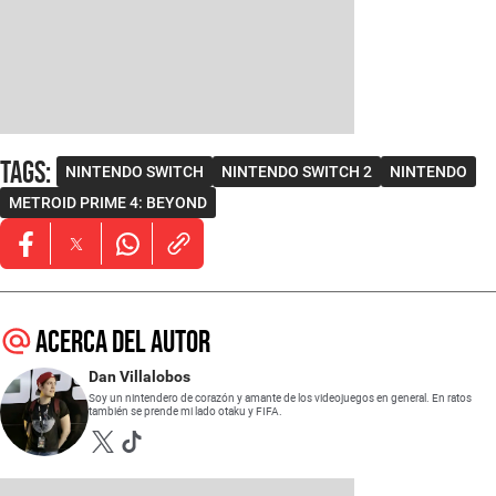
Tags
:
NINTENDO SWITCH
NINTENDO SWITCH 2
NINTENDO
METROID PRIME 4: BEYOND
Opens in new window
Opens in new window
Opens in new window
Acerca del autor
Dan Villalobos
Soy un nintendero de corazón y amante de los videojuegos en general. En ratos
también se prende mi lado otaku y FIFA.
Opens in new window
Opens in new window