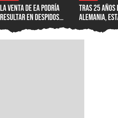
La venta de EA podría
Tras 25 años 
resultar en despidos
Alemania, est
masivos y la venta de
Wolfenstein p
estudios como BioWare,
disponible en
señalan fuentes
original en P
confiables
GOG y Microso