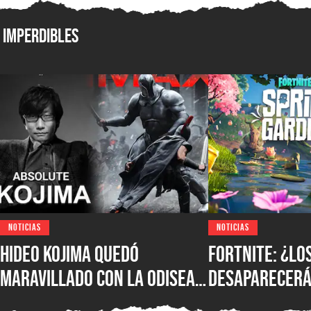
Imperdibles
NOTICIAS
NOTICIAS
Hideo Kojima quedó
Fortnite: ¿lo
maravillado con La Odisea
desaparecerá
de Christopher Nolan: “Fue
temporada? E