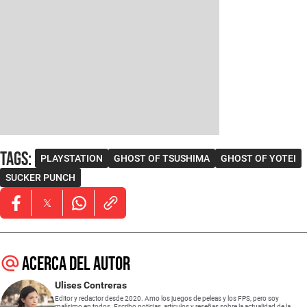
Tags
:
PLAYSTATION
GHOST OF TSUSHIMA
GHOST OF YOTEI
SUCKER PUNCH
Opens in new window
Opens in new window
Opens in new window
Acerca del autor
Ulises Contreras
Editor y redactor desde 2020. Amo los juegos de peleas y los FPS, pero soy
malísimo en todos. Escribo noticias, artículos y reseñas sobre la actualidad de la