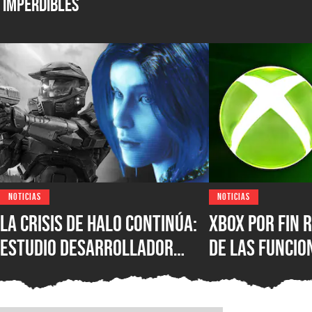
Imperdibles
NOTICIAS
NOTICIAS
La crisis de Halo continúa:
XBOX por fin r
estudio desarrollador
de las funcio
sufre despidos tras el
populares de 
fallido lanzamiento
que los jugad