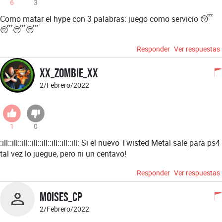
6
3
Como matar el hype con 3 palabras: juego como servicio 😴
😴😴😴
Responder
Ver respuestas
Xx_ZOMBIE_xX
2/Febrero/2022
1
0
:ill::ill::ill::ill::ill::ill::ill::ill: Si el nuevo Twisted Metal sale para ps4
tal vez lo juegue, pero ni un centavo!
Responder
Ver respuestas
Moises_Cp
2/Febrero/2022