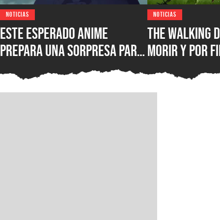
NOTICIAS
NOTICIAS
Este esperado anime
The Walking D
prepara una sorpresa para
morir y por fi
septiembre y los fans de
conocer la fe
Kaiju No. 8 querrán verla
lanzamiento 
juego