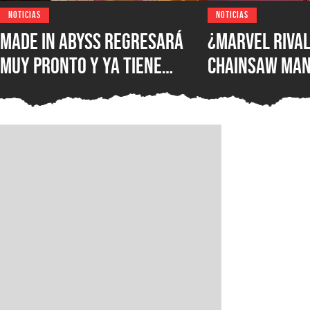
NOTICIAS
NOTICIAS
Made in Abyss regresará
¿Marvel Rival
muy pronto y ya tiene
Chainsaw Man
ventana de estreno, la
comparan a Th
nueva película llegará a
Demonio Pist
los cines de japoneses en
2026