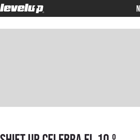
N
SHIFT UP celebra el 10.º