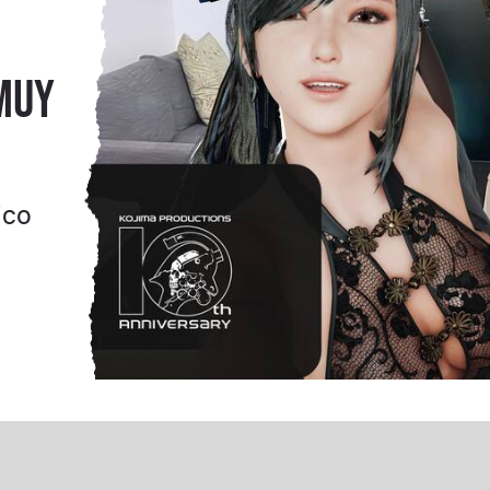
muy
ico