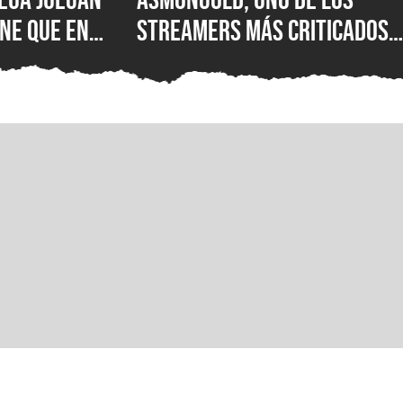
ne que en
streamers más criticados
|S: encuesta
del mundo, es baneado de
esastre de
Twitch por sus polémicos
uno de los
comentarios sobre los
 importantes
inmigrantes