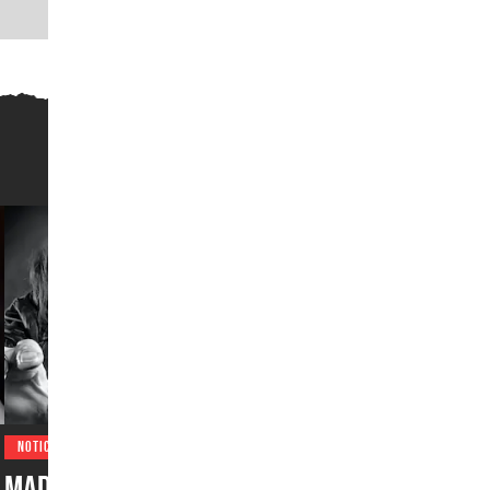
NOTICIAS
Madden NFL 27 sorprende