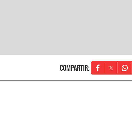
Compartir
:
Opens in new w
Opens in
Ope