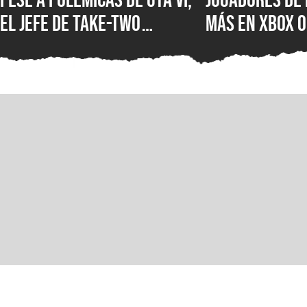
el jefe de Take-Two
más en XBOX O
asegura que no creen en la
XBOX Series X
IA como sustituto de la
muestra el d
creatividad humana
Microsoft en 
mercados más