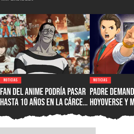
NOTICIAS
NOTICIAS
Fan del anime podría pasar
Padre demand
hasta 10 años en la cárcel
HoyoVerse y 
por hacer una locura luego
luego de que s
de no poder ver su serie
hiciera adicto
favorita en un servicio
videojuegos, 