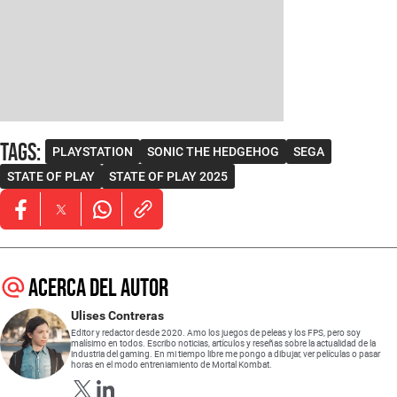
Tags
:
PLAYSTATION
SONIC THE HEDGEHOG
SEGA
STATE OF PLAY
STATE OF PLAY 2025
Opens in new window
Opens in new window
Opens in new window
Acerca del autor
Ulises Contreras
Editor y redactor desde 2020. Amo los juegos de peleas y los FPS, pero soy
malísimo en todos. Escribo noticias, artículos y reseñas sobre la actualidad de la
industria del gaming. En mi tiempo libre me pongo a dibujar, ver películas o pasar
horas en el modo entreniamiento de Mortal Kombat.