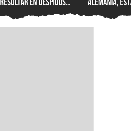
resultar en despidos
Alemania, est
masivos y la venta de
Wolfenstein p
estudios como BioWare,
disponible en
señalan fuentes
original en P
confiables
GOG y Microso