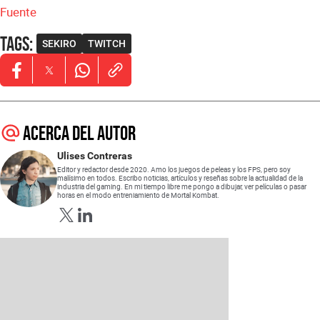
Fuente
Tags
:
SEKIRO
TWITCH
Opens in new window
Opens in new window
Opens in new window
Acerca del autor
Ulises Contreras
Editor y redactor desde 2020. Amo los juegos de peleas y los FPS, pero soy
malísimo en todos. Escribo noticias, artículos y reseñas sobre la actualidad de la
industria del gaming. En mi tiempo libre me pongo a dibujar, ver películas o pasar
horas en el modo entreniamiento de Mortal Kombat.
Opens in new window
Opens in new window