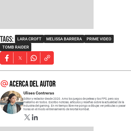
Tags
:
LARA CROFT
MELISSA BARRERA
PRIME VIDEO
TOMB RAIDER
Opens in new window
Opens in new window
Opens in new window
Acerca del autor
Ulises Contreras
Editor y redactor desde 2020. Amo los juegos de peleas y los FPS, pero soy
malísimo en todos. Escribo noticias, artículos y reseñas sobre la actualidad de la
industria del gaming. En mi tiempo libre me pongo a dibujar, ver películas o pasar
horas en el modo entreniamiento de Mortal Kombat.
Opens in new window
Opens in new window