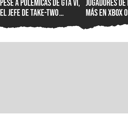
Pese a polémicas de GTA VI,
Jugadores de 
el jefe de Take-Two
más en XBOX O
asegura que no creen en la
XBOX Series X
IA como sustituto de la
muestra el d
creatividad humana
Microsoft en 
mercados más