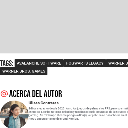
Tags
:
AVALANCHE SOFTWARE
HOGWARTS LEGACY
WARNER B
WARNER BROS. GAMES
Acerca del autor
Ulises Contreras
Editor y redactor desde 2020. Amo los juegos de peleas y los FPS, pero soy mal
en todos. Escribo noticias, artículos y reseñas sobre la actualidad de la industria 
gaming. En mi tiempo libre me pongo a dibujar, ver películas o pasar horas en el
modo entreniamiento de Mortal Kombat.