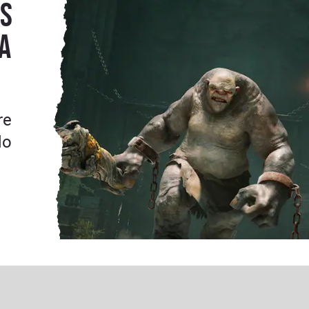
ts
a
re
do