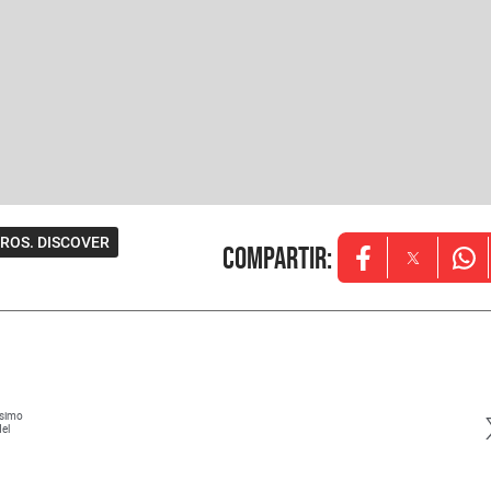
ROS. DISCOVER
Compartir
:
Opens in new w
Opens in
Ope
ísimo
del