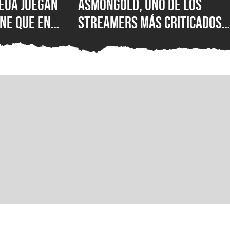
EUA juegan
Asmongold, uno de los
ne que en
streamers más criticados
|S: encuesta
del mundo, es baneado de
esastre de
Twitch por sus polémicos
uno de los
comentarios sobre los
 importantes
inmigrantes