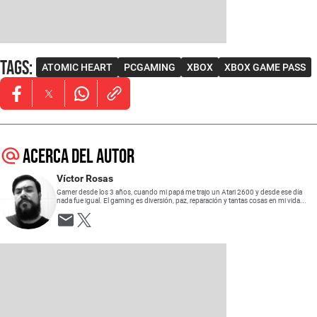
Tags
:
ATOMIC HEART
PCGAMING
XBOX
XBOX GAME PASS
Opens in new window
Opens in new window
Opens in new window
Acerca del autor
Víctor Rosas
Gamer desde los 3 años, cuando mi papá me trajo un Atari 2600 y desde ese día
nada fue igual. El gaming es diversión, paz, reparación y tantas cosas en mi vida...
Opens in new window