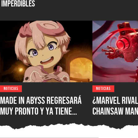
Imperdibles
NOTICIAS
NOTICIAS
Made in Abyss regresará
¿Marvel Rival
muy pronto y ya tiene
Chainsaw Man
ventana de estreno, la
comparan a Th
nueva película llegará a
Demonio Pist