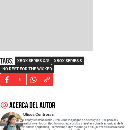
Tags
:
XBOX SERIES X/S
XBOX SERIES S
NO REST FOR THE WICKED
Opens in new window
Opens in new window
Opens in new window
Acerca del autor
Ulises Contreras
Editor y redactor desde 2020. Amo los juegos de peleas y los FPS, pero soy
malísimo en todos. Escribo noticias, artículos y reseñas sobre la actualidad de la
industria del gaming. En mi tiempo libre me pongo a dibujar, ver películas o pasar