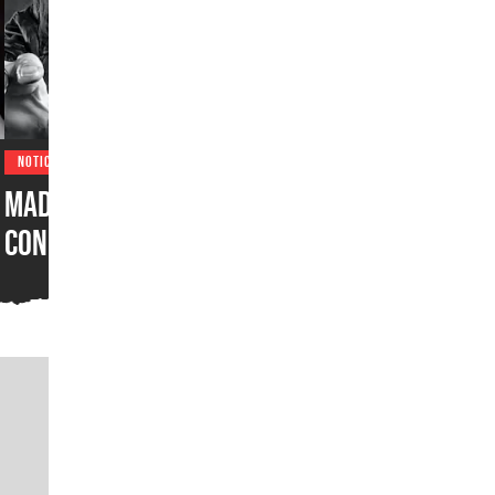
NOTICIAS
Madden NFL 27 sorprende
con soundtrack metalero:
Ozzy Osbourne, Metallica,
Motörhead, Lamb of God y
más grupos están en la
lista del juego de futbol
americano