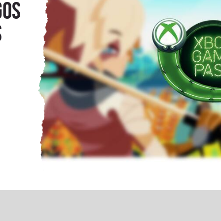
gos
s