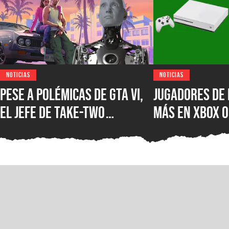
NOTICIAS
NOTICIAS
Pese a polémicas de GTA VI,
Jugadores de 
el jefe de Take-Two
más en XBOX O
asegura que no creen en la
XBOX Series X
IA como sustituto de la
muestra el d
creatividad humana
Microsoft en 
mercados más