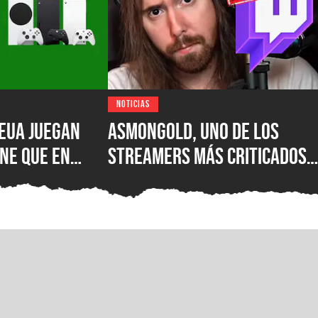
NOTICIAS
EUA juegan
Asmongold, uno de los
ne que en
streamers más criticados
|S: encuesta
del mundo, es baneado de
esastre de
Twitch por sus polémicos
uno de los
comentarios sobre los
 importantes
inmigrantes