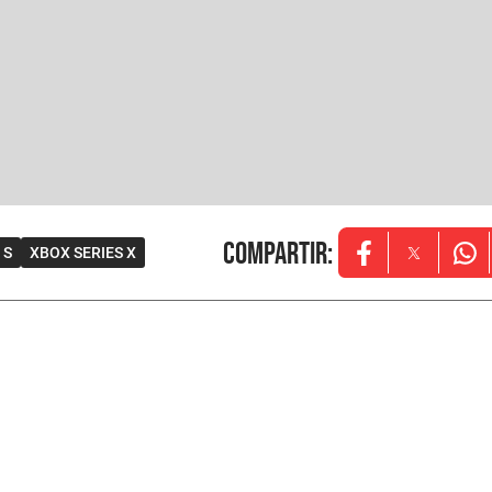
Compartir
:
 S
XBOX SERIES X
Opens in new w
Opens in
Ope