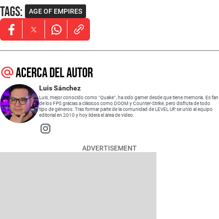
Tags
:
AGE OF EMPIRES
Opens in new window
Opens in new window
Opens in new window
Acerca del autor
Luis Sánchez
Luis, mejor conocido como “Quake”, ha sido gamer desde que tiene memoria. Es fan
de los FPS gracias a clásicos como DOOM y Counter-Strike, pero disfruta de todo
tipo de géneros. Tras formar parte de la comunidad de LEVEL UP, se unió al equipo
editorial en 2010 y hoy lidera el área de video.
Opens in new window
ADVERTISEMENT