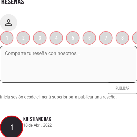
RESEÑAS
1
2
3
4
5
6
7
8
PUBLICAR
Inicia sesión desde el menú superior para publicar una reseña.
KristiancraK
18 de Abril, 2022
1