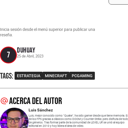
Inicia sesión desde el menú superior para publicar una
reseña.
Duhuay
7
25 de Abril, 2023
Tags
:
ESTRATEGIA
MINECRAFT
PCGAMING
Acerca del autor
Luis Sánchez
Luis, mejor conocido como “Quake”, ha sido gamer desde que tiene memoria. E
de los FPS gracias a clásicos como DOOM y Counter-Strike, pero disfruta de todo
de géneros. Tras formar parte de la comunidad de LEVEL UP, se unió al equipo
editorial en 2010 y hoy lidera el área de video.