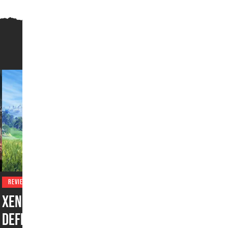
REVIEWS
Xenoblade Chronicles:
Definitive Edition –