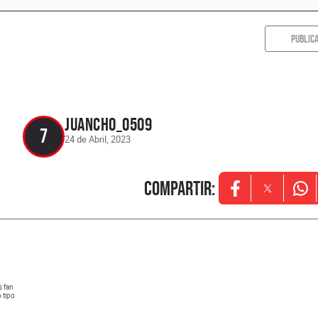
PUBLIC
Juancho_0509
7
24 de Abril, 2023
Compartir
:
Opens in new w
Opens in
Ope
s fan
 tipo