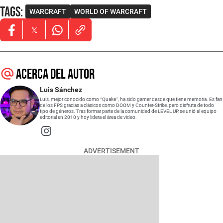
Tags
:
WARCRAFT
WORLD OF WARCRAFT
Opens in new window
Opens in new window
Opens in new window
Acerca del autor
Luis Sánchez
Luis, mejor conocido como “Quake”, ha sido gamer desde que tiene memoria. Es fan
de los FPS gracias a clásicos como DOOM y Counter-Strike, pero disfruta de todo
tipo de géneros. Tras formar parte de la comunidad de LEVEL UP, se unió al equipo
editorial en 2010 y hoy lidera el área de video.
Opens in new window
ADVERTISEMENT