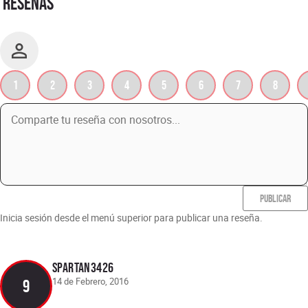
RESEÑAS
1
2
3
4
5
6
7
8
PUBLICAR
Inicia sesión desde el menú superior para publicar una reseña.
spartan3426
14 de Febrero, 2016
9