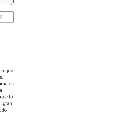
AR
 en que
s,
rama es
 a
 que lo
, gran
hado