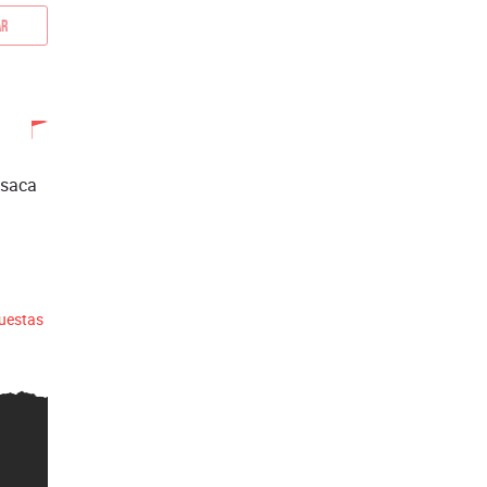
ar
 saca
puestas