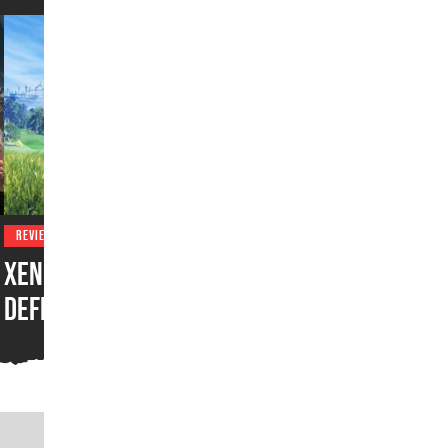
REVIEWS
Xenoblade Chronicles:
Definitive Edition –
Nintendo Switch 2 Edition