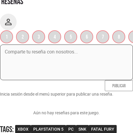
RESEÑAS
1
2
3
4
5
6
7
8
PUBLICAR
Inicia sesión desde el menú superior para publicar una reseña.
Aún no hay reseñas para este juego.
Tags
:
XBOX
PLAYSTATION 5
PC
SNK
FATAL FURY