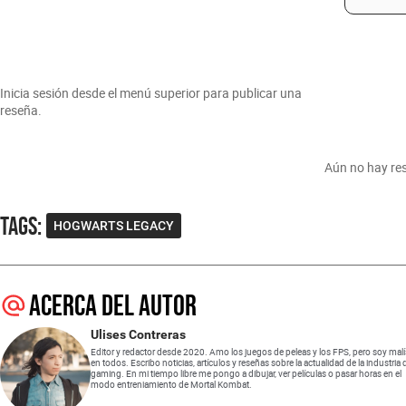
Inicia sesión desde el menú superior para publicar una
reseña.
Aún no hay res
Tags
:
HOGWARTS LEGACY
Acerca del autor
Ulises Contreras
Editor y redactor desde 2020. Amo los juegos de peleas y los FPS, pero soy mal
en todos. Escribo noticias, artículos y reseñas sobre la actualidad de la industria 
gaming. En mi tiempo libre me pongo a dibujar, ver películas o pasar horas en el
modo entreniamiento de Mortal Kombat.