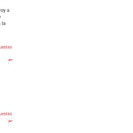
voy a
e
 la
puestas
puestas