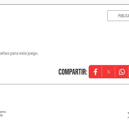
PUBLIC
eñas para este juego.
Compartir
:
Opens in new w
Opens in
Ope
ísimo
del