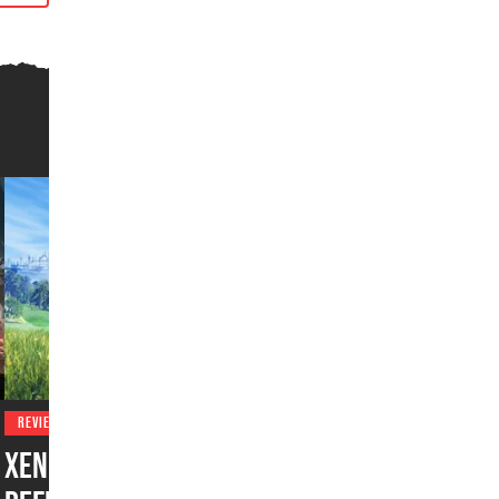
REVIEWS
Xenoblade Chronicles: