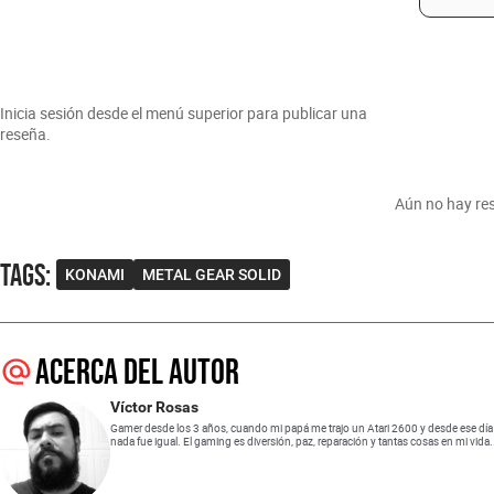
Inicia sesión desde el menú superior para publicar una
reseña.
Aún no hay res
Tags
:
KONAMI
METAL GEAR SOLID
Acerca del autor
Víctor Rosas
Gamer desde los 3 años, cuando mi papá me trajo un Atari 2600 y desde ese día
nada fue igual. El gaming es diversión, paz, reparación y tantas cosas en mi vida.