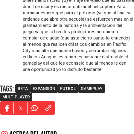
útiles menos (creo yo) el traje de vuelo que es bastante
difícil de usar y es mejor utilizar el helicóptero.Para
terminar espero que para el próximo (ya que al final se
entiende que abra otra secuela) se esfuercen mas en el
planteamiento de la historia y la ambientación del
juego ya que si bien los productores no quieren
cambiar de ciudad (que asta cierto punto lo entiendo)
al menos que realicen drásticos cambios en Pacific
City mas allá que asarle hoyos y derrumbar algunos
edificios.Aunque les repito es bastante disfrutable el
gameplay así que les aconsejo que al menos le den
una oportunidad yo lo disfruto bastante.
Tags
:
BETA
EXPANSIÓN
FUTBOL
GAMEPLAY
MULTIPLAYER
Opens in new window
Opens in new window
Opens in new window