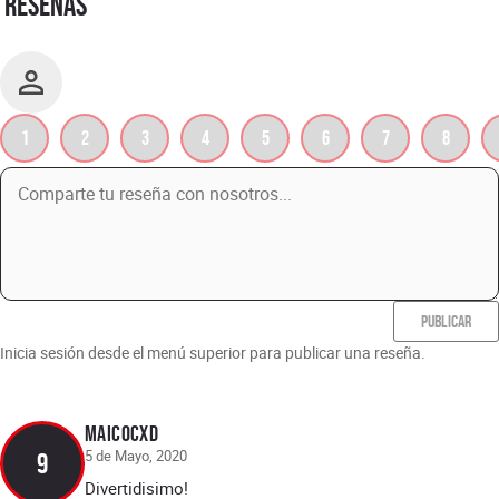
RESEÑAS
1
2
3
4
5
6
7
8
PUBLICAR
Inicia sesión desde el menú superior para publicar una reseña.
MaicocxD
5 de Mayo, 2020
9
Divertidisimo!