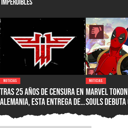
Imperdibles
NOTICIAS
NOTICIAS
Tras 25 años de censura en
Marvel Tokon:
Alemania, esta entrega de
Souls debuta
Wolfenstein por fin está
reseñas nega
disponible en su versión
Steam, ¿qué e