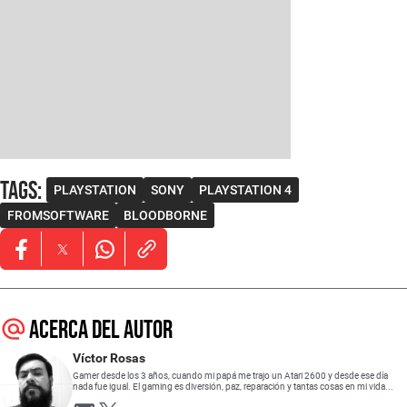
Tags
:
PLAYSTATION
SONY
PLAYSTATION 4
FROMSOFTWARE
BLOODBORNE
Opens in new window
Opens in new window
Opens in new window
Acerca del autor
Víctor Rosas
Gamer desde los 3 años, cuando mi papá me trajo un Atari 2600 y desde ese día
nada fue igual. El gaming es diversión, paz, reparación y tantas cosas en mi vida...