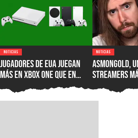
NOTICIAS
NOTICIAS
Jugadores de EUA juegan
Asmongold, u
más en XBOX One que en
streamers má
XBOX Series X|S: encuesta
del mundo, es
muestra el desastre de
Twitch por su
Microsoft en uno de los
comentarios 
mercados más importantes
inmigrantes