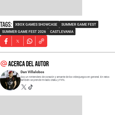
Tags
:
XBOX GAMES SHOWCASE
SUMMER GAME FEST
SUMMER GAME FEST 2026
CASTLEVANIA
Opens in new window
Opens in new window
Opens in new window
Acerca del autor
Dan Villalobos
Soy un nintendero de corazón y amante de los videojuegos en general. En ratos
también se prende mi lado otaku y FIFA.
Opens in new window
Opens in new window