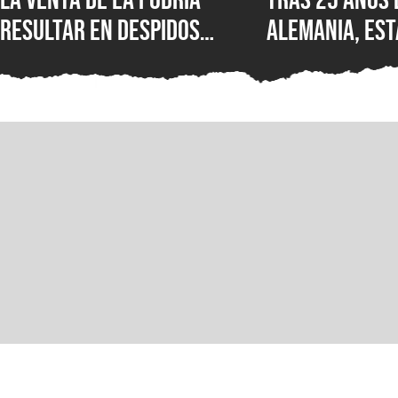
resultar en despidos
Alemania, est
masivos y la venta de
Wolfenstein p
estudios como BioWare,
disponible en
señalan fuentes
original en P
confiables
GOG y Microso