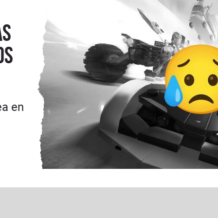
as
os
ea en