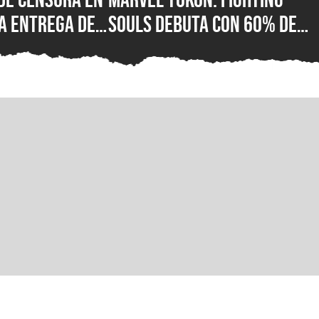
a entrega de
Souls debuta con 60% de
or fin está
reseñas negativas en
 su versión
Steam, ¿qué está mal con e
C para Steam,
nuevo juego de lucha de
ft Store
PlayStation?