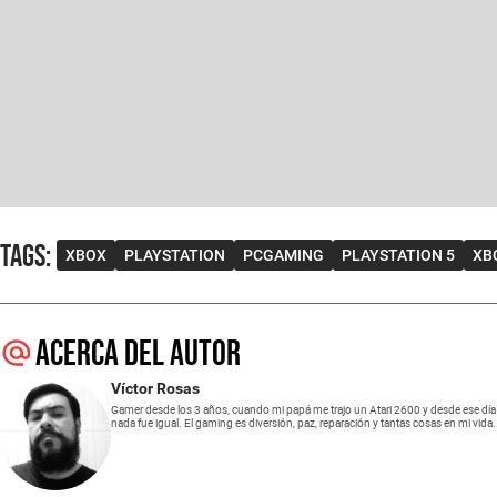
Tags
:
XBOX
PLAYSTATION
PCGAMING
PLAYSTATION 5
XB
Acerca del autor
Víctor Rosas
Gamer desde los 3 años, cuando mi papá me trajo un Atari 2600 y desde ese día
nada fue igual. El gaming es diversión, paz, reparación y tantas cosas en mi vida.