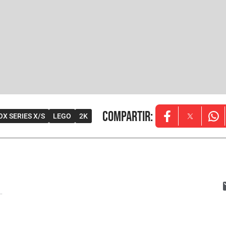
Compartir
:
OX SERIES X/S
LEGO
2K
Opens in new w
Opens in
Ope
..