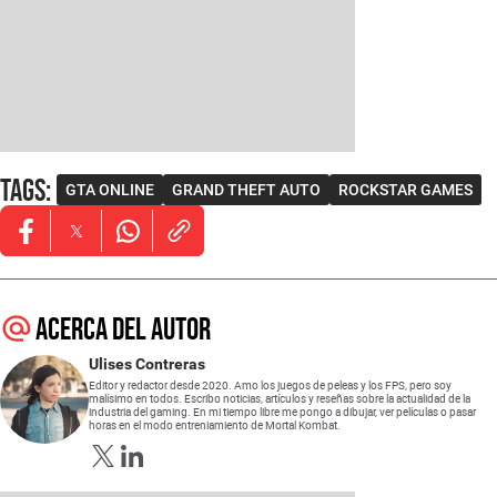
Tags
:
GTA ONLINE
GRAND THEFT AUTO
ROCKSTAR GAMES
Opens in new window
Opens in new window
Opens in new window
Acerca del autor
Ulises Contreras
Editor y redactor desde 2020. Amo los juegos de peleas y los FPS, pero soy
malísimo en todos. Escribo noticias, artículos y reseñas sobre la actualidad de la
industria del gaming. En mi tiempo libre me pongo a dibujar, ver películas o pasar
horas en el modo entreniamiento de Mortal Kombat.
Opens in new window
Opens in new window