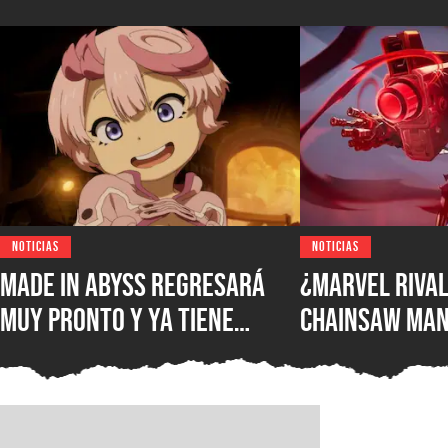
NOTICIAS
NOTICIAS
Made in Abyss regresará
¿Marvel Rival
muy pronto y ya tiene
Chainsaw Man
ventana de estreno, la
comparan a Th
nueva película llegará a
Demonio Pist
los cines de japoneses en