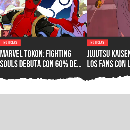
NOTICIAS
NOTICIAS
Marvel Tokon: Fighting
Jujutsu Kaise
Souls debuta con 60% de
los fans con 
reseñas negativas en
vistazo de Go
Steam, ¿qué está mal con el
antes de su g
nuevo juego de lucha de
PlayStation?