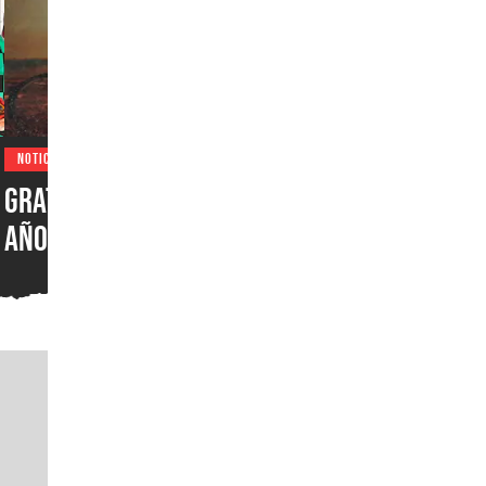
NOTICIAS
Gratis: Quake celebra 30
n
años con un nuevo episodio
que incluye 19 mapas y
otras novedades que ya
están disponibles en
consolas, PC y Game Pass