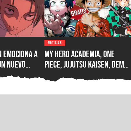
NOTICIAS
n emociona a
My Hero Academia, One
un nuevo
Piece, Jujutsu Kaisen, Demo
jo y Yuta
Slayer y otros mangas
ran anuncio
populares están gratis en
PC y móviles gracias a
Shueisha, y así puedes
leerlos en español