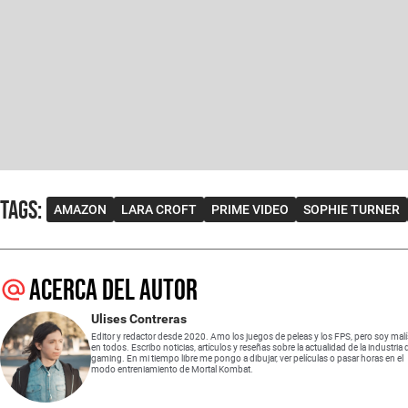
Tags
:
AMAZON
LARA CROFT
PRIME VIDEO
SOPHIE TURNER
Acerca del autor
Ulises Contreras
Editor y redactor desde 2020. Amo los juegos de peleas y los FPS, pero soy mal
en todos. Escribo noticias, artículos y reseñas sobre la actualidad de la industria 
gaming. En mi tiempo libre me pongo a dibujar, ver películas o pasar horas en el
modo entreniamiento de Mortal Kombat.