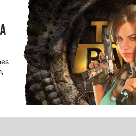
 a
nes
,