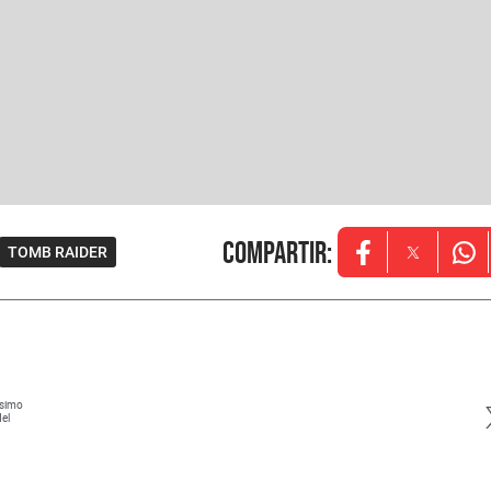
Compartir
:
TOMB RAIDER
Opens in new w
Opens in
Ope
ísimo
del