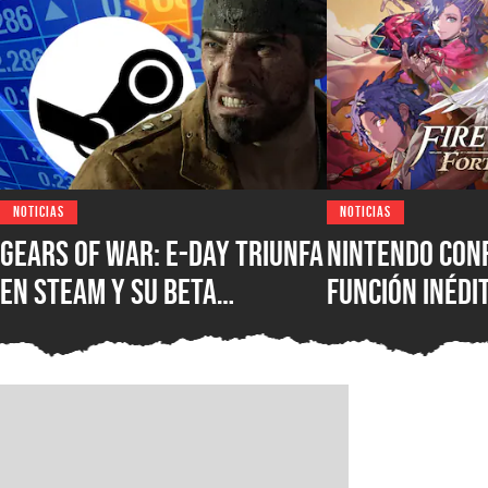
NOTICIAS
NOTICIAS
Gears of War: E-Day triunfa
Nintendo con
en Steam y su Beta
función inédi
multijugador ya rompió el
Emblem: Fort
récord histórico de
que cambiará
jugadores de la franquicia
jugar
en PC