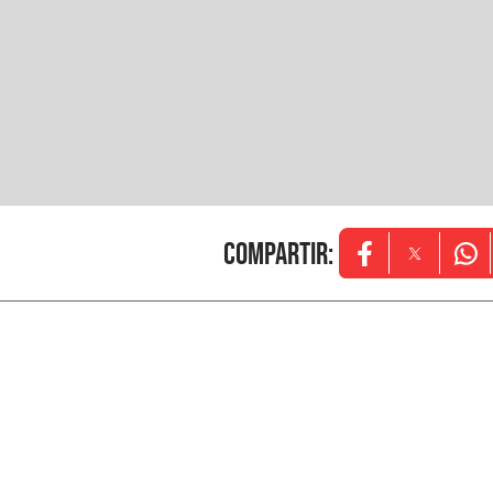
Compartir
:
Opens in new w
Opens in
Ope