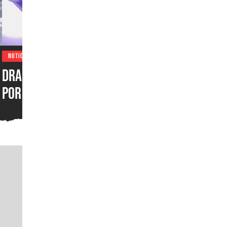
NOTICIAS
n
Dragon Ball Super: Beerus
por fin tendría mes de
estreno, y pronto habría
más información sobre el
esperado remake del anime
en un evento especial