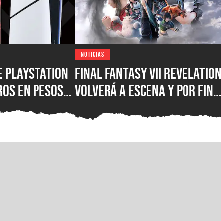
NOTICIAS
e PlayStation
FINAL FANTASY VII Revelatio
ros en pesos
volverá a escena y por fin
ony aclara
mostrará todo lo que
e el tipo de
ofrecerá en gamescom
deja a los
2026
n una duda