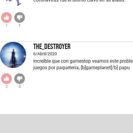
1
1
The_Destroyer
6/Abril/2020
increíble que con gamestop veamos este proble
juegos por paqueteria, [b]gameplanet[/b] papu
2
3