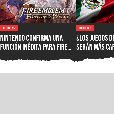
NOTICIAS
NOTICIAS
Nintendo confirma una
¿Los juegos d
función inédita para Fire
serán más ca
Emblem: Fortune’s Weave
mexicanos? S
que cambiará la forma de
polémica sobr
jugar
cambio, pero 
jugadores co
importante