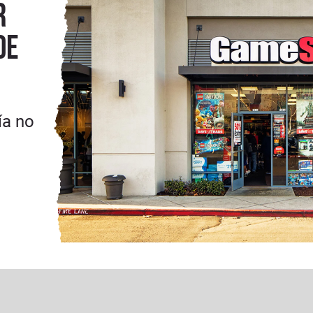
r
de
ía no