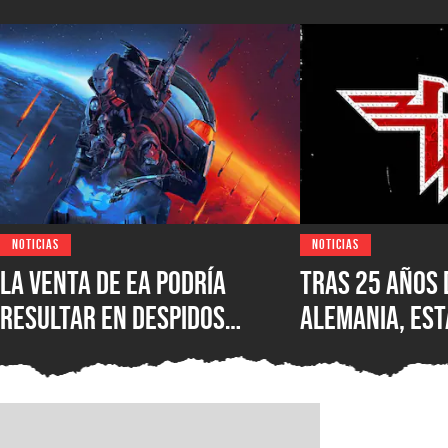
NOTICIAS
NOTICIAS
La venta de EA podría
Tras 25 años 
resultar en despidos
Alemania, est
masivos y la venta de
Wolfenstein p
estudios como BioWare,
disponible en
señalan fuentes
original en P