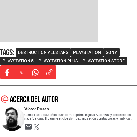
Tags
:
DESTRUCTION ALLSTARS
PLAYSTATION
SONY
PLAYSTATION 5
PLAYSTATION PLUS
PLAYSTATION STORE
Opens in new window
Opens in new window
Opens in new window
Acerca del autor
Víctor Rosas
Gamer desde los 3 años, cuando mi papá me trajo un Atari 2600 y desde ese día
nada fue igual. El gaming es diversión, paz, reparación y tantas cosas en mi vida...
Opens in new window