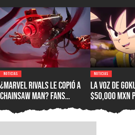
NOTICIAS
NOTICIAS
¿Marvel Rivals le copió a
La voz de Gok
Chainsaw Man? Fans
$50,000 MXN 
comparan a The Hood con el
autógrafo y l
Demonio Pistola
consideran qu
excesivo