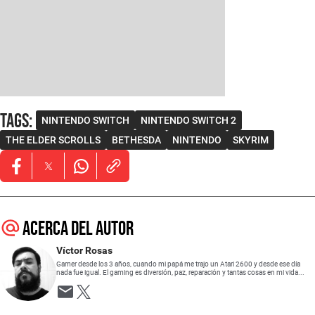
Tags
:
NINTENDO SWITCH
NINTENDO SWITCH 2
THE ELDER SCROLLS
BETHESDA
NINTENDO
SKYRIM
Opens in new window
Opens in new window
Opens in new window
Acerca del autor
Víctor Rosas
Gamer desde los 3 años, cuando mi papá me trajo un Atari 2600 y desde ese día
nada fue igual. El gaming es diversión, paz, reparación y tantas cosas en mi vida...
Opens in new window