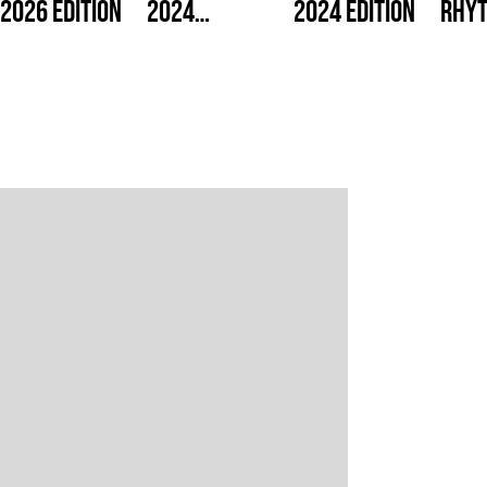
2026 Edition
2024
2024 Edition
Rhy
Edition[/i]
Cast