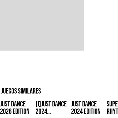
Juegos similares
Just Dance
[i]Just Dance
Just Dance
Supe
2026 Edition
2024
2024 Edition
Rhy