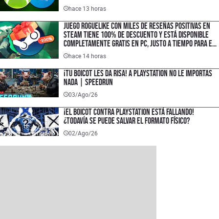
hace 13 horas
Juego roguelike con miles de reseñas positivas en
Steam tiene 100% de descuento y está disponible
completamente gratis en PC, justo a tiempo para el
lanzamiento de su secuela
hace 14 horas
¡TU BOICOT LES DA RISA! A PlayStation no le importas
nada | SPEEDRUN
03/Ago/26
¡El boicot contra PlayStation está fallando!
¿Todavía se puede salvar el formato físico?
02/Ago/26