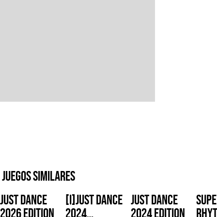
Juegos similares
Just Dance
[i]Just Dance
Just Dance
Supe
2026 Edition
2024
2024 Edition
Rhy