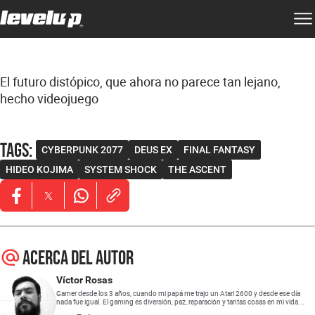
El futuro distópico, que ahora no parece tan lejano,
hecho videojuego
Tags
:
CYBERPUNK 2077
DEUS EX
FINAL FANTASY
HIDEO KOJIMA
SYSTEM SHOCK
THE ASCENT
Opens in new window
Opens in new window
Opens in new window
Acerca del autor
Víctor Rosas
Gamer desde los 3 años, cuando mi papá me trajo un Atari 2600 y desde ese día
nada fue igual. El gaming es diversión, paz, reparación y tantas cosas en mi vida...