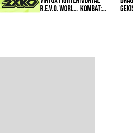
R.E.V.O. World
Kombat:
Geki
Stage
Legacy
Squ
2XKO
Kollection