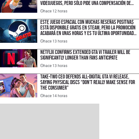
videojuegos, pero sólo pide una compensación de
$1.50 USD porque quiere hacer un cambio histórico
hace 12 horas
en la industria
Este juego espacial con muchas reseñas positivas
está disponible gratis en Steam, pero la promoción
acabará en unas horas y es tu última oportunidad
para ahorrar $300 pesos
hace 13 horas
Netflix Confirms Extended GTA VI Trailer Will Be
Significantly Longer Than Fans Anticipate
hace 13 horas
Take-Two CEO Defends All-Digital GTA VI Release,
Saying Physical Discs “Don’t Really Make Sense for
the Consumer”
hace 14 horas