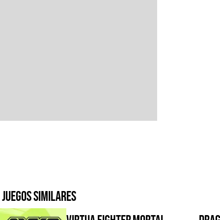
Juegos similares
Virtua Fighter
Mortal
Drag