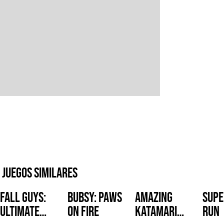
Juegos similares
Fall Guys:
Bubsy: Paws
Amazing
Supe
Ultimate
on Fire
Katamari
Run