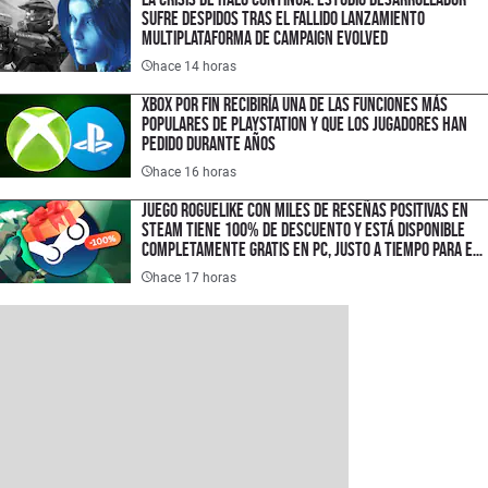
sufre despidos tras el fallido lanzamiento
multiplataforma de Campaign Evolved
hace 14 horas
XBOX por fin recibiría una de las funciones más
populares de PlayStation y que los jugadores han
pedido durante años
hace 16 horas
Juego roguelike con miles de reseñas positivas en
Steam tiene 100% de descuento y está disponible
completamente gratis en PC, justo a tiempo para el
lanzamiento de su secuela
hace 17 horas