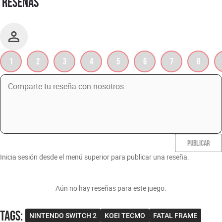
RESEÑAS
1
2
3
4
5
6
7
8
PUBLICAR
Inicia sesión desde el menú superior para publicar una reseña.
Aún no hay reseñas para este juego.
Tags
:
NINTENDO SWITCH 2
KOEI TECMO
FATAL FRAME