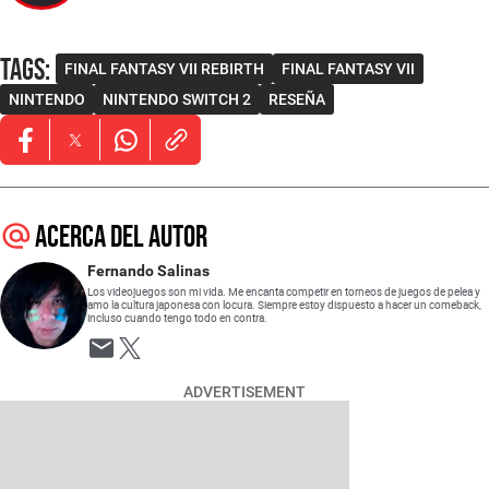
Tags
:
FINAL FANTASY VII REBIRTH
FINAL FANTASY VII
NINTENDO
NINTENDO SWITCH 2
RESEÑA
Opens in new window
Opens in new window
Opens in new window
Acerca del autor
Fernando Salinas
Los videojuegos son mi vida. Me encanta competir en torneos de juegos de pelea y
amo la cultura japonesa con locura. Siempre estoy dispuesto a hacer un comeback,
incluso cuando tengo todo en contra.
Opens in new window
ADVERTISEMENT