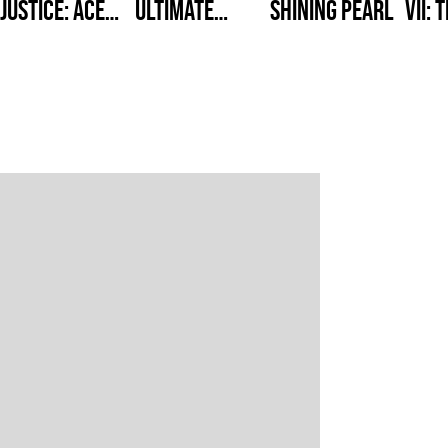
Justice: Ace
Ultimate
Shining Pearl
VII: 
Attorney
Knockout
Sold
Trilogy