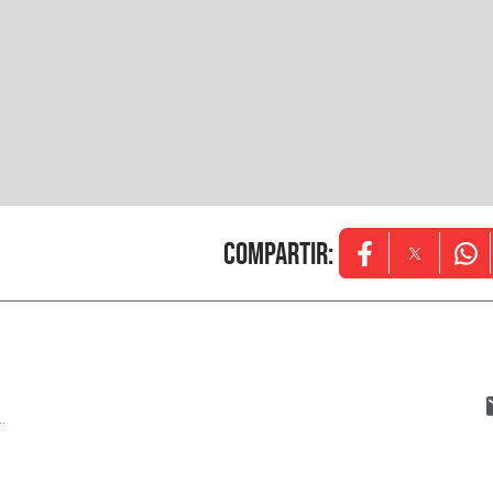
Compartir
:
Opens in new w
Opens in
Ope
..