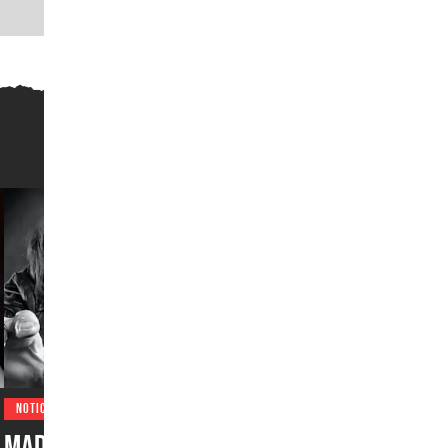
NOTICIAS
Madden NFL 27 sorprende