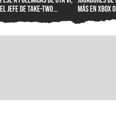
el jefe de Take-Two
más en XBOX O
asegura que no creen en la
XBOX Series X
IA como sustituto de la
muestra el d
creatividad humana
Microsoft en 
mercados más