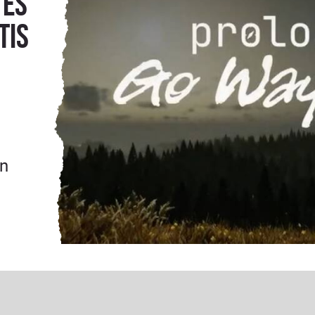
 es
tis
an