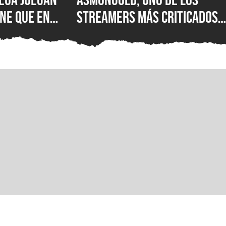
ne que en
streamers más criticados
|S: encuesta
del mundo, es baneado de
esastre de
Twitch por sus polémicos
uno de los
comentarios sobre los
 importantes
inmigrantes