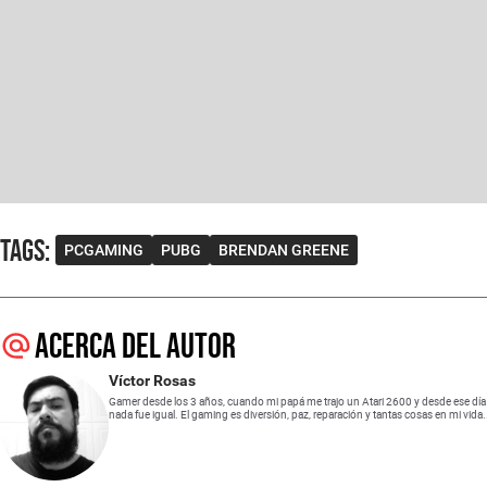
Tags
:
PCGAMING
PUBG
BRENDAN GREENE
Acerca del autor
Víctor Rosas
Gamer desde los 3 años, cuando mi papá me trajo un Atari 2600 y desde ese día
nada fue igual. El gaming es diversión, paz, reparación y tantas cosas en mi vida.