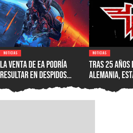
NOTICIAS
NOTICIAS
La venta de EA podría
Tras 25 años 
resultar en despidos
Alemania, est
masivos y la venta de
Wolfenstein p
estudios como BioWare,
disponible en
señalan fuentes
original en P
confiables
GOG y Microso