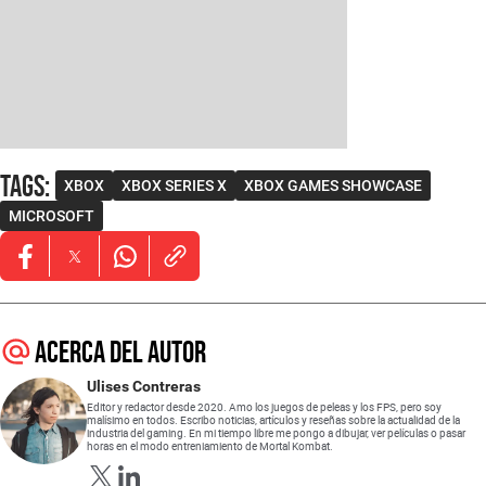
Tags
:
XBOX
XBOX SERIES X
XBOX GAMES SHOWCASE
MICROSOFT
Opens in new window
Opens in new window
Opens in new window
Acerca del autor
Ulises Contreras
Editor y redactor desde 2020. Amo los juegos de peleas y los FPS, pero soy
malísimo en todos. Escribo noticias, artículos y reseñas sobre la actualidad de la
industria del gaming. En mi tiempo libre me pongo a dibujar, ver películas o pasar
horas en el modo entreniamiento de Mortal Kombat.