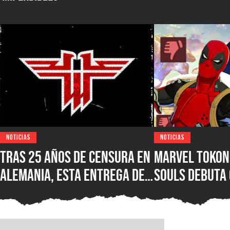
NOTICIAS
NOTICIAS
Tras 25 años de censura en
Marvel Tokon:
Alemania, esta entrega de
Souls debuta
Wolfenstein por fin está
reseñas nega
disponible en su versión
Steam, ¿qué e
original en PC para Steam,
nuevo juego d