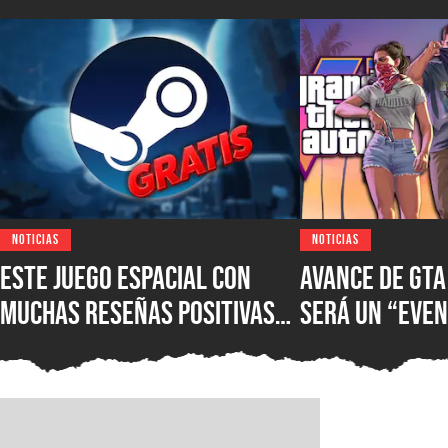
NOTICIAS
NOTICIAS
Este juego espacial con
Avance de GTA 
muchas reseñas positivas
será un “eve
está disponible gratis en
imperdible” q
Steam, pero la promoción
como ver una 
acabará en unas horas y es
servicio de s