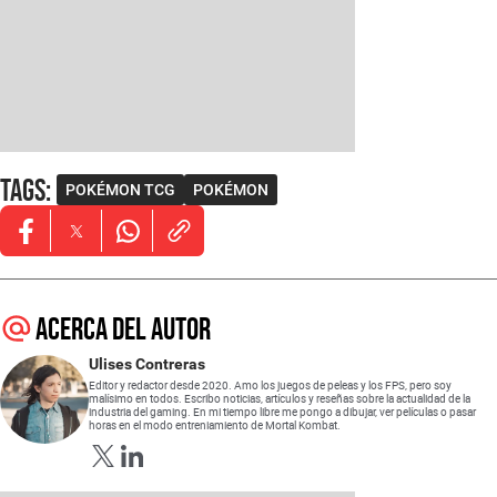
Tags
:
POKÉMON TCG
POKÉMON
Opens in new window
Opens in new window
Opens in new window
Acerca del autor
Ulises Contreras
Editor y redactor desde 2020. Amo los juegos de peleas y los FPS, pero soy
malísimo en todos. Escribo noticias, artículos y reseñas sobre la actualidad de la
industria del gaming. En mi tiempo libre me pongo a dibujar, ver películas o pasar
horas en el modo entreniamiento de Mortal Kombat.
Opens in new window
Opens in new window