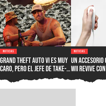
NOTICIAS
NOTICIAS
Grand Theft Auto VI es muy
Un accesorio 
caro, pero el jefe de Take-
Wii revive con
Two defiende el precio de
inesperado us
hasta $100 USD y explica
sorprendiend
cuánto costarán sus
de contenido
próximos juegos