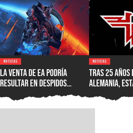
NOTICIAS
NOTICIAS
La venta de EA podría
Tras 25 años 
resultar en despidos
Alemania, est
masivos y la venta de
Wolfenstein p
estudios como BioWare,
disponible en
señalan fuentes
original en P
confiables
GOG y Microso