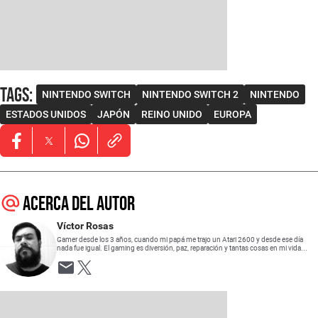
Tags
:
NINTENDO SWITCH
NINTENDO SWITCH 2
NINTENDO
ESTADOS UNIDOS
JAPÓN
REINO UNIDO
EUROPA
Opens in new window
Opens in new window
Opens in new window
Acerca del autor
Víctor Rosas
Gamer desde los 3 años, cuando mi papá me trajo un Atari 2600 y desde ese día
nada fue igual. El gaming es diversión, paz, reparación y tantas cosas en mi vida...
Opens in new window