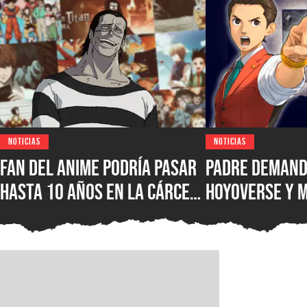
NOTICIAS
NOTICIAS
Fan del anime podría pasar
Padre demand
hasta 10 años en la cárcel
HoyoVerse y 
por hacer una locura luego
luego de que s
de no poder ver su serie
hiciera adicto
favorita en un servicio
videojuegos, 
una compensa