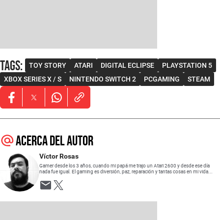
Tags
:
TOY STORY
ATARI
DIGITAL ECLIPSE
PLAYSTATION 5
XBOX SERIES X / S
NINTENDO SWITCH 2
PCGAMING
STEAM
Opens in new window
Opens in new window
Opens in new window
Acerca del autor
Víctor Rosas
Gamer desde los 3 años, cuando mi papá me trajo un Atari 2600 y desde ese día
nada fue igual. El gaming es diversión, paz, reparación y tantas cosas en mi vida...
Opens in new window