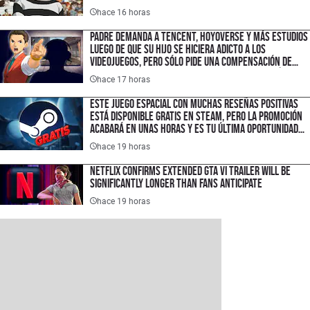
hace 16 horas
Padre demanda a Tencent, HoyoVerse y más estudios
luego de que su hijo se hiciera adicto a los
videojuegos, pero sólo pide una compensación de
$1.50 USD porque quiere hacer un cambio histórico
hace 17 horas
en la industria
Este juego espacial con muchas reseñas positivas
está disponible gratis en Steam, pero la promoción
acabará en unas horas y es tu última oportunidad
para ahorrar $300 pesos
hace 19 horas
Netflix Confirms Extended GTA VI Trailer Will Be
Significantly Longer Than Fans Anticipate
hace 19 horas